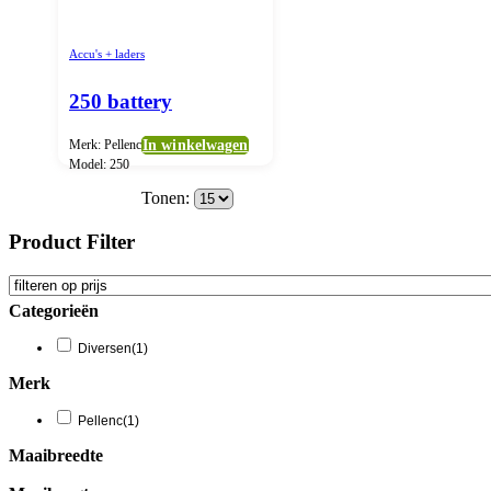
Accu's + laders
250 battery
Merk: Pellenc
In winkelwagen
Model: 250
Tonen:
Product Filter
Categorieën
Diversen
(1)
Merk
Pellenc
(1)
Maaibreedte