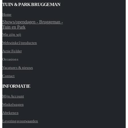
TUIN & PARK BRUGGEMAN
Home
Shows/opendagen - Bruggeman -
Tuin en Park
Wie zijn wij
Webwinkel/producten
Actie Folder
Occasions
Vacatures & nieuws
Contact
INFORMATIE
Mijn Account
Winkelwagen
Afrekenen
Leveringsvoorwaarden