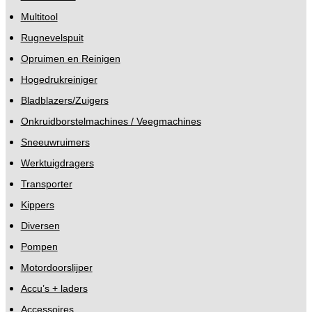
Multitool
Rugnevelspuit
Opruimen en Reinigen
Hogedrukreiniger
Bladblazers/Zuigers
Onkruidborstelmachines / Veegmachines
Sneeuwruimers
Werktuigdragers
Transporter
Kippers
Diversen
Pompen
Motordoorslijper
Accu’s + laders
Accessoires