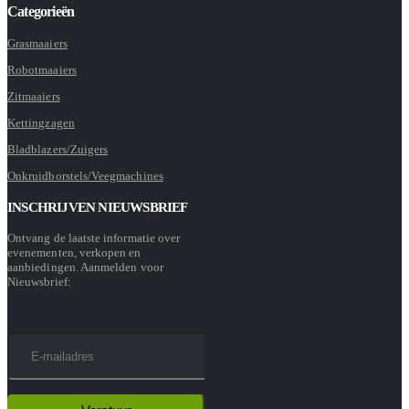
Categorieën
Grasmaaiers
Robotmaaiers
Zitmaaiers
Kettingzagen
Bladblazers/Zuigers
Onkruidborstels/Veegmachines
INSCHRIJVEN NIEUWSBRIEF
Ontvang de laatste informatie over
evenementen, verkopen en
aanbiedingen. Aanmelden voor
Nieuwsbrief: