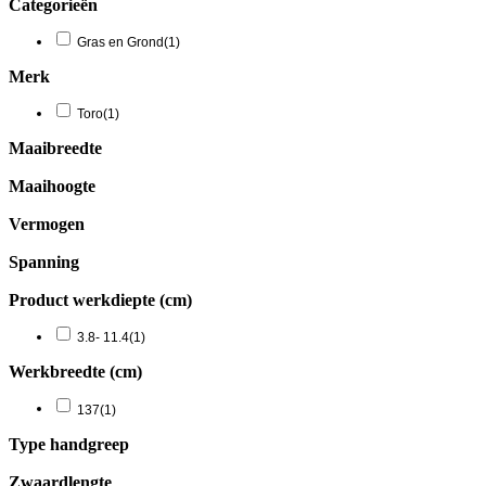
Categorieën
Gras en Grond
(1)
Merk
Toro
(1)
Maaibreedte
Maaihoogte
Vermogen
Spanning
Product werkdiepte (cm)
3.8- 11.4
(1)
Werkbreedte (cm)
137
(1)
Type handgreep
Zwaardlengte