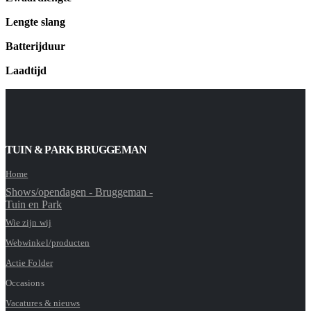
Lengte slang
Batterijduur
Laadtijd
TUIN & PARK BRUGGEMAN
Home
Shows/opendagen - Bruggeman -
Tuin en Park
Wie zijn wij
Webwinkel/producten
Actie Folder
Occasions
Vacatures & nieuws