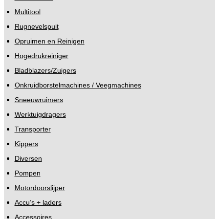
Multitool
Rugnevelspuit
Opruimen en Reinigen
Hogedrukreiniger
Bladblazers/Zuigers
Onkruidborstelmachines / Veegmachines
Sneeuwruimers
Werktuigdragers
Transporter
Kippers
Diversen
Pompen
Motordoorslijper
Accu’s + laders
Accessoires