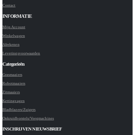
Contact
INFORMATIE
Mijn Account
Winkelwagen
Afrekenen
Leveringsvoorwaarden
Categorieën
Grasmaaiers
Robotmaaiers
Zitmaaiers
Kettingzagen
Bladblazers/Zuigers
Onkruidborstels/Veegmachines
INSCHRIJVEN NIEUWSBRIEF