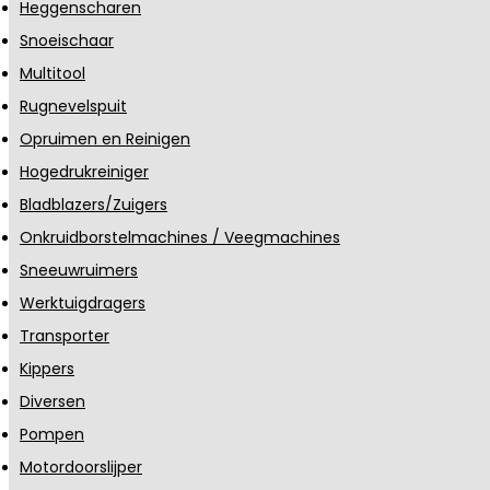
Heggenscharen
Snoeischaar
Multitool
Rugnevelspuit
Opruimen en Reinigen
Hogedrukreiniger
Bladblazers/Zuigers
Onkruidborstelmachines / Veegmachines
Sneeuwruimers
Werktuigdragers
Transporter
Kippers
Diversen
Pompen
Motordoorslijper