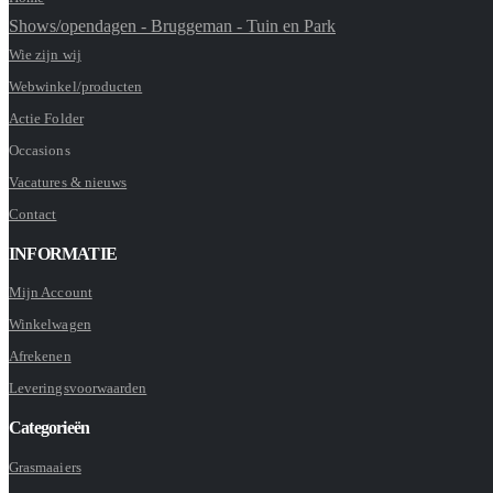
Shows/opendagen - Bruggeman - Tuin en Park
Wie zijn wij
Webwinkel/producten
Actie Folder
Occasions
Vacatures & nieuws
Contact
INFORMATIE
Mijn Account
Winkelwagen
Afrekenen
Leveringsvoorwaarden
Categorieën
Grasmaaiers