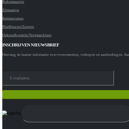
Robotmaaiers
Zitmaaiers
Kettingzagen
Bladblazers/Zuigers
Onkruidborstels/Veegmachines
INSCHRIJVEN NIEUWSBRIEF
Ontvang de laatste informatie over evenementen, verkopen en aanbiedingen. A