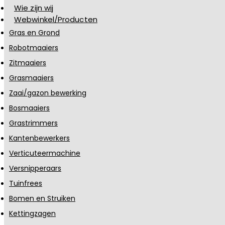
Wie zijn wij
Webwinkel/Producten
Gras en Grond
Robotmaaiers
Zitmaaiers
Grasmaaiers
Zaai/gazon bewerking
Bosmaaiers
Grastrimmers
Kantenbewerkers
Verticuteermachine
Versnipperaars
Tuinfrees
Bomen en Struiken
Kettingzagen