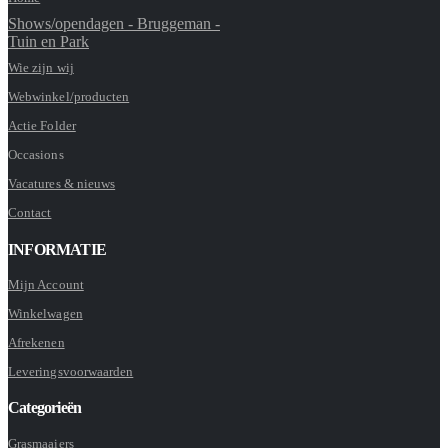
Shows/opendagen - Bruggeman -
Tuin en Park
Wie zijn wij
Webwinkel/producten
Actie Folder
Occasions
Vacatures & nieuws
Contact
INFORMATIE
Mijn Account
Winkelwagen
Afrekenen
Leveringsvoorwaarden
Categorieën
Grasmaaiers