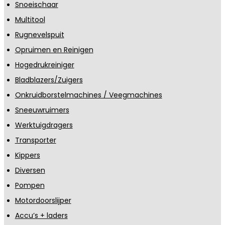
Snoeischaar
Multitool
Rugnevelspuit
Opruimen en Reinigen
Hogedrukreiniger
Bladblazers/Zuigers
Onkruidborstelmachines / Veegmachines
Sneeuwruimers
Werktuigdragers
Transporter
Kippers
Diversen
Pompen
Motordoorslijper
Accu’s + laders