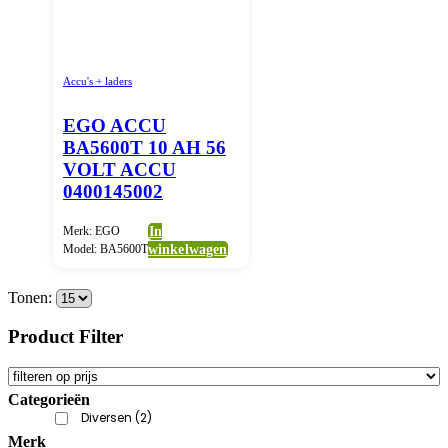
Accu's + laders
EGO ACCU
BA5600T 10 AH 56
VOLT ACCU
0400145002
Merk: EGO
In
Model: BA5600T
winkelwagen
Tonen:
Product Filter
Categorieën
Diversen
(2)
Merk