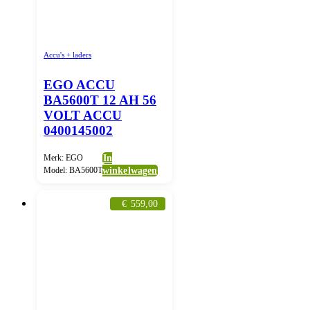
Accu's + laders
EGO ACCU
BA5600T 12 AH 56
VOLT ACCU
0400145002
Merk: EGO
In
Model: BA5600T
winkelwagen
€
559,00