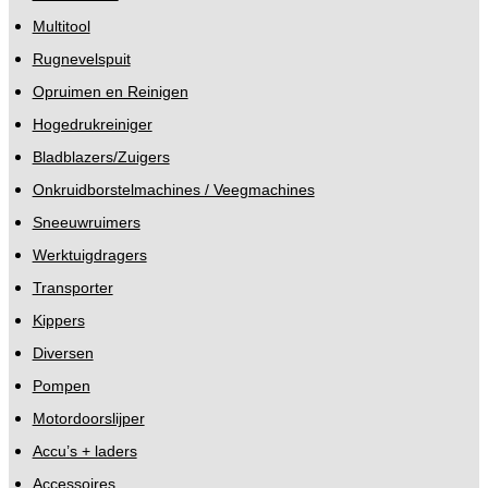
Multitool
Rugnevelspuit
Opruimen en Reinigen
Hogedrukreiniger
Bladblazers/Zuigers
Onkruidborstelmachines / Veegmachines
Sneeuwruimers
Werktuigdragers
Transporter
Kippers
Diversen
Pompen
Motordoorslijper
Accu’s + laders
Accessoires