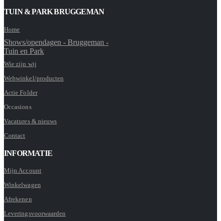
TUIN & PARK BRUGGEMAN
Home
Shows/opendagen - Bruggeman -
Tuin en Park
Wie zijn wij
Webwinkel/producten
Actie Folder
Occasions
Vacatures & nieuws
Contact
INFORMATIE
Mijn Account
Winkelwagen
Afrekenen
Leveringsvoorwaarden