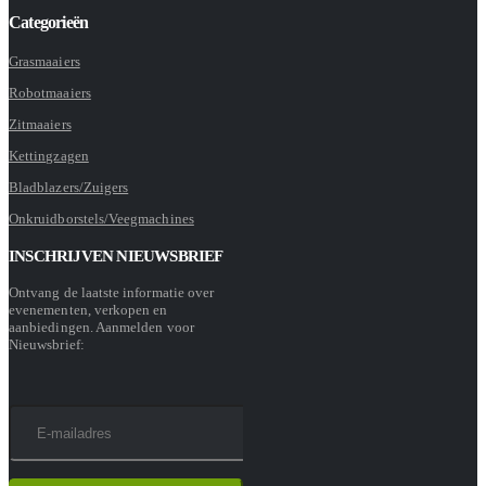
Categorieën
Grasmaaiers
Robotmaaiers
Zitmaaiers
Kettingzagen
Bladblazers/Zuigers
Onkruidborstels/Veegmachines
INSCHRIJVEN NIEUWSBRIEF
Ontvang de laatste informatie over
evenementen, verkopen en
aanbiedingen. Aanmelden voor
Nieuwsbrief: