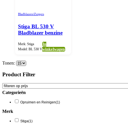
Bladblazers/Zuigers
Stiga BL 530 V
Bladblazer benzine
Merk: Stiga
In
Model: BL 530 V
winkelwagen
Tonen:
Product Filter
Categorieën
Opruimen en Reinigen
(1)
Merk
Stiga
(1)