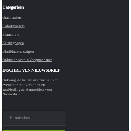
Categorieën
Grasmaaiers
Robotmaaiers
Zitmaaiers
Kettingzagen
Bladblazers/Zuigers
Onkruidborstels/Veegmachines
INSCHRIJVEN NIEUWSBRIEF
Ontvang de laatste informatie over
evenementen, verkopen en
aanbiedingen. Aanmelden voor
Nieuwsbrief: