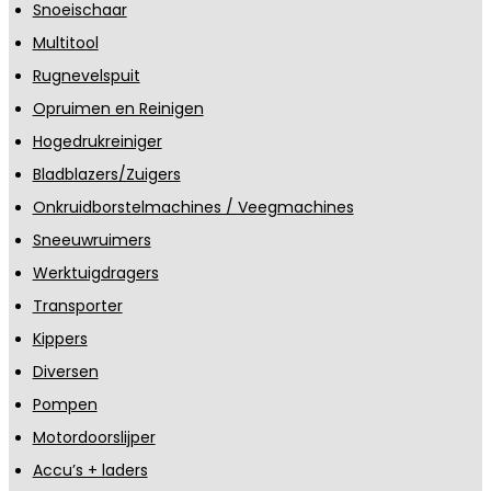
Snoeischaar
Multitool
Rugnevelspuit
Opruimen en Reinigen
Hogedrukreiniger
Bladblazers/Zuigers
Onkruidborstelmachines / Veegmachines
Sneeuwruimers
Werktuigdragers
Transporter
Kippers
Diversen
Pompen
Motordoorslijper
Accu’s + laders