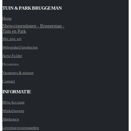
TUIN & PARK BRUGGEMAN
Home
Shows/opendagen - Bruggeman -
Tuin en Park
Wie zijn wij
Webwinkel/producten
Actie Folder
Occasions
Vacatures & nieuws
Contact
INFORMATIE
Mijn Account
Winkelwagen
Afrekenen
Leveringsvoorwaarden