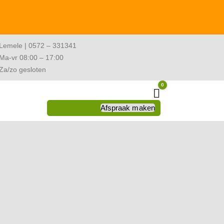
Lemele | 0572 – 331341
Ma-vr 08:00 – 17:00
Za/zo gesloten
0
Winkelwagen
Afspraak maken