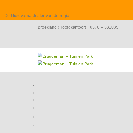
De Husqvarna dealer van de regio
Broekland (Hoofdkantoor) | 0570 – 531035