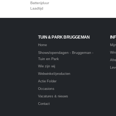
Batterijduur
Laadtijd
TUIN & PARK BRUGGEMAN
IN
Home
Mij
Shows/opendagen - Bruggeman -
Win
Tuin en Park
Afr
Wie zijn wij
Lev
Webwinkel/producten
Actie Folder
Occasions
Vacatures & nieuws
Contact