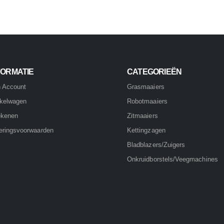
FORMATIE
CATEGORIEËN
n Account
Grasmaaiers
kelwagen
Robotmaaiers
ekenen
Zitmaaiers
eringsvoorwaarden
Kettingzagen
Bladblazers/Zuigers
Onkruidborstels/Veegmachines