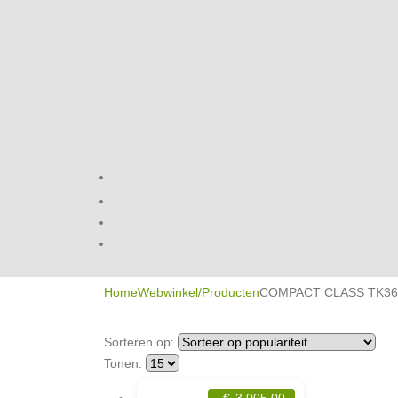
Home
Webwinkel/Producten
COMPACT CLASS TK36 
Sorteren op:
Tonen:
€
3.005,00