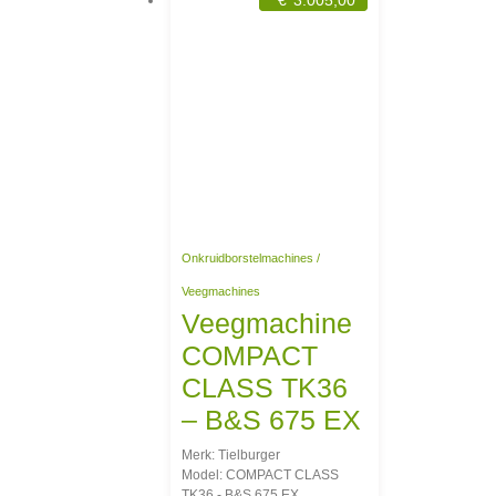
Onkruidborstelmachines /
Veegmachines
Veegmachine
COMPACT
CLASS TK36
– B&S 675 EX
Merk: Tielburger
Model: COMPACT CLASS
TK36 - B&S 675 EX