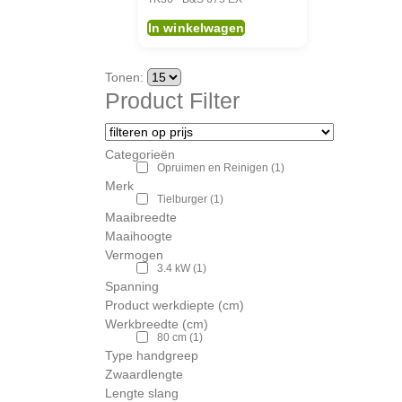
In winkelwagen
Tonen:
Product Filter
Categorieën
Opruimen en Reinigen
(1)
Merk
Tielburger
(1)
Maaibreedte
Maaihoogte
Vermogen
3.4 kW
(1)
Spanning
Product werkdiepte (cm)
Werkbreedte (cm)
80 cm
(1)
Type handgreep
Zwaardlengte
Lengte slang