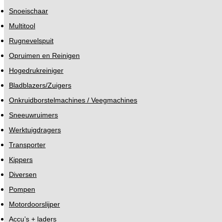
Snoeischaar
Multitool
Rugnevelspuit
Opruimen en Reinigen
Hogedrukreiniger
Bladblazers/Zuigers
Onkruidborstelmachines / Veegmachines
Sneeuwruimers
Werktuigdragers
Transporter
Kippers
Diversen
Pompen
Motordoorslijper
Accu’s + laders