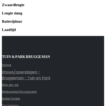
Zwaardlengte
Lengte slang
Batterijduur
Laadtijd
TUIN & PARK BRUGGEMAN
Home
Shows/opendagen -
Bruggeman - Tuin en Park
Wie zijn wij
Webwinkel/producten
Actie Folder
Occasions