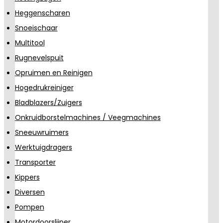
Heggenscharen
Snoeischaar
Multitool
Rugnevelspuit
Opruimen en Reinigen
Hogedrukreiniger
Bladblazers/Zuigers
Onkruidborstelmachines / Veegmachines
Sneeuwruimers
Werktuigdragers
Transporter
Kippers
Diversen
Pompen
Motordoorslijper