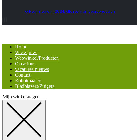
© Heatmedia.nl 2024. Alle rechten voorbehouden
Home
Wie zijn wij
Webwinkel/Producten
Occasions
vacatures-nieuws
Contact
Robotmaaiers
Bladblazers/Zuigers
Mijn winkelwagen