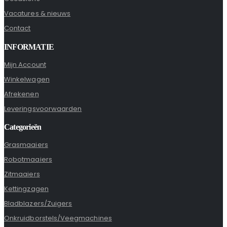
Vacatures & nieuws
Contact
INFORMATIE
Mijn Account
Winkelwagen
Afrekenen
Leveringsvoorwaarden
Categorieën
Grasmaaiers
Robotmaaiers
Zitmaaiers
Kettingzagen
Bladblazers/Zuigers
Onkruidborstels/Veegmachines