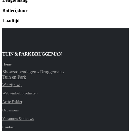
Lengte slang
Batterijduur
Laadtijd
TUIN & PARK BRUGGEMAN
Home
Shows/opendagen - Bruggeman -
Tuin en Park
Wie zijn wij
Webwinkel/producten
Actie Folder
Occasions
Vacatures & nieuws
Contact