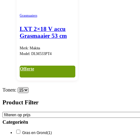
Grasmaaiers
LXT 2×18 V accu
Grasmaaier 53 cm
Merk: Makita
Model: DLM533PT4
Offerte
Tonen:
Product Filter
Categorieën
Gras en Grond
(1)