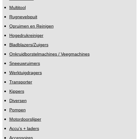
Multitool
Rugnevelspuit
Opruimen en Reinigen
Hogedrukreiniger
Bladblazers/Zuigers
Onkruidborstelmachines / Veegmachines
Sneeuwruimers
Werktuigdragers
Transporter
Kippers
Diversen
Pompen
Motordoorslijper
Accu’s + laders
Accessoires