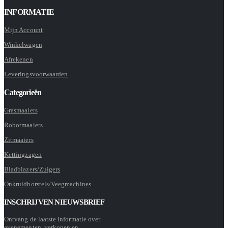
INFORMATIE
Mijn Account
Winkelwagen
Afrekenen
Leveringsvoorwaarden
Categorieën
Grasmaaiers
Robotmaaiers
Zitmaaiers
Kettingzagen
Bladblazers/Zuigers
Onkruidborstels/Veegmachines
INSCHRIJVEN NIEUWSBRIEF
Ontvang de laatste informatie over
evenementen, verkopen en