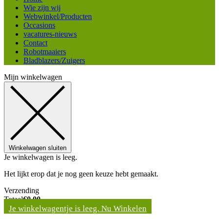
Wie zijn wij
Webwinkel/Producten
Occasions
vacatures-nieuws
Contact
Robotmaaiers
Bladblazers/Zuigers
Mijn winkelwagen
Winkelwagen sluiten
Je winkelwagen is leeg.
Het lijkt erop dat je nog geen keuze hebt gemaakt.
Verzending
Totaal
€
0,00
Je winkelwagentje is leeg. Nu Winkelen