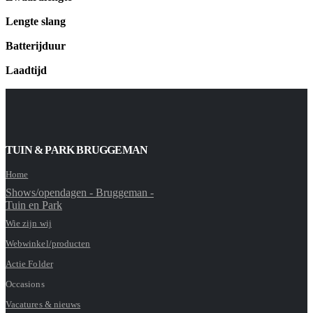
Lengte slang
Batterijduur
Laadtijd
TUIN & PARK BRUGGEMAN
Home
Shows/opendagen - Bruggeman -
Tuin en Park
Wie zijn wij
Webwinkel/producten
Actie Folder
Occasions
Vacatures & nieuws