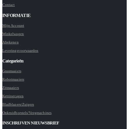
Contact
INFORMATIE
Mijn Account
Winkelwagen
Afrekenen
Leveringsvoorwaarden
Categorieën
Grasmaaiers
Robotmaaiers
Zitmaaiers
Kettingzagen
Bladblazers/Zuigers
Onkruidborstels/Veegmachines
INSCHRIJVEN NIEUWSBRIEF