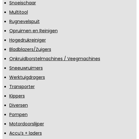
Snoeischaar
Multitool
Rugnevelspuit
Opruimen en Reinigen
Hogedrukreiniger
Bladblazers/Zuigers
Onkruidborstelmachines / Veegmachines
Sneeuwruimers
Werktuigdragers
Transporter
Kippers
Diversen
Pompen
Motordoorslijper
Accu’s + laders