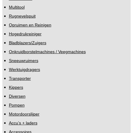
Multitool
Rugnevelspuit
Opruimen en Reinigen
Hogedrukreiniger
Bladblazers/Zuigers
Onkruidborstelmachines / Veegmachines
Sneeuwruimers
Werktuigdragers
Transporter
Kippers
Diversen
Pompen
Motordoorslijper
Accu’s + laders
Accessoires