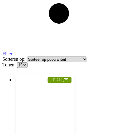
Filter
Sorteren op:
Tonen:
€
211,75