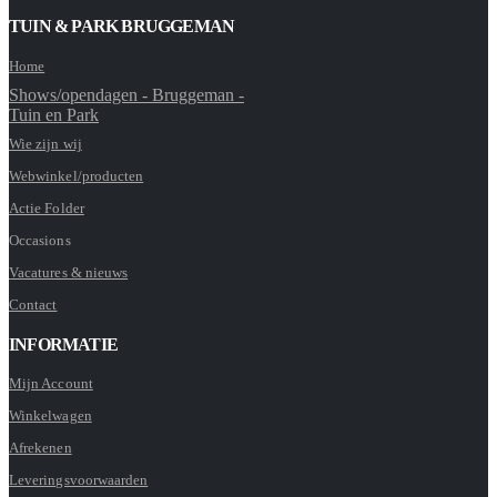
TUIN & PARK BRUGGEMAN
Home
Shows/opendagen - Bruggeman -
Tuin en Park
Wie zijn wij
Webwinkel/producten
Actie Folder
Occasions
Vacatures & nieuws
Contact
INFORMATIE
Mijn Account
Winkelwagen
Afrekenen
Leveringsvoorwaarden