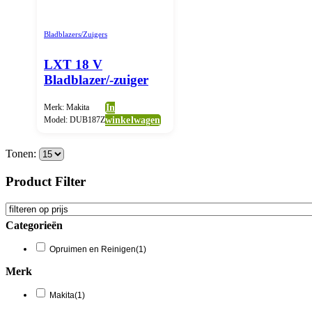
Bladblazers/Zuigers
LXT 18 V
Bladblazer/-zuiger
Merk: Makita
In
Model: DUB187Z
winkelwagen
Tonen:
Product Filter
Categorieën
Opruimen en Reinigen
(1)
Merk
Makita
(1)