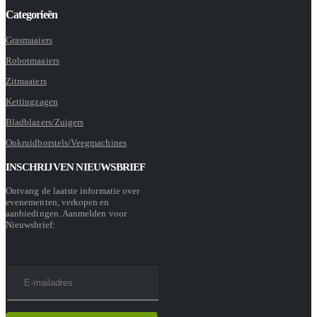
Categorieën
Grasmaaiers
Robotmaaiers
Zitmaaiers
Kettingzagen
Bladblazers/Zuigers
Onkruidborstels/Veegmachines
INSCHRIJVEN NIEUWSBRIEF
Ontvang de laatste informatie over
evenementen, verkopen en
aanbiedingen. Aanmelden voor
Nieuwsbrief: