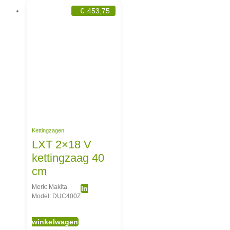
€
453,75
Kettingzagen
LXT 2×18 V
kettingzaag 40
cm
Merk: Makita
In
Model: DUC400Z
winkelwagen