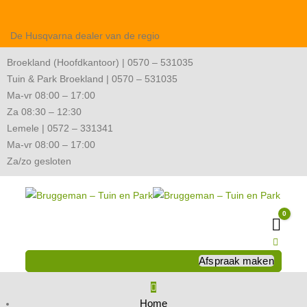
De Husqvarna dealer van de regio
Broekland (Hoofdkantoor) | 0570 – 531035
Tuin & Park Broekland | 0570 – 531035
Ma-vr 08:00 – 17:00
Za 08:30 – 12:30
Lemele | 0572 – 331341
Ma-vr 08:00 – 17:00
Za/zo gesloten
0
Wink
Afspraak maken
Home