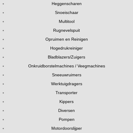
Heggenscharen
Snoeischaar
Multitool
Rugnevelspuit
Opruimen en Reinigen
Hogedrukreiniger
Bladblazers/Zuigers
Onkruidborstelmachines / Veegmachines
Sneeuwruimers
Werktuigdragers
Transporter
Kippers
Diversen
Pompen
Motordoorslijper