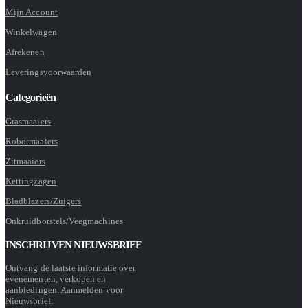
Mijn Account
Winkelwagen
Afrekenen
Leveringsvoorwaarden
Categorieën
Grasmaaiers
Robotmaaiers
Zitmaaiers
Kettingzagen
Bladblazers/Zuigers
Onkruidborstels/Veegmachines
INSCHRIJVEN NIEUWSBRIEF
Ontvang de laatste informatie over
evenementen, verkopen en
aanbiedingen. Aanmelden voor
Nieuwsbrief: