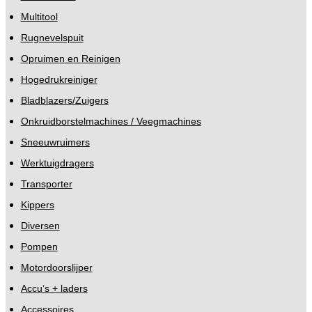
Multitool
Rugnevelspuit
Opruimen en Reinigen
Hogedrukreiniger
Bladblazers/Zuigers
Onkruidborstelmachines / Veegmachines
Sneeuwruimers
Werktuigdragers
Transporter
Kippers
Diversen
Pompen
Motordoorslijper
Accu’s + laders
Accessoires