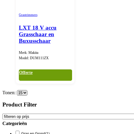
Grastrimmers
LXT 18 V accu
Grasschaar en
Buxusschaar
Merk: Makita
Model: DUM111ZX
Offerte
Tonen:
Product Filter
Categorieën
Gras en Grond
(1)