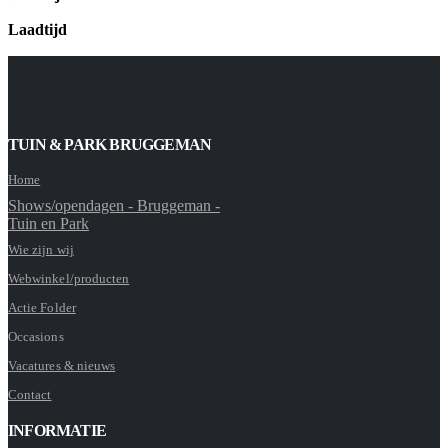
Laadtijd
TUIN & PARK BRUGGEMAN
Home
Shows/opendagen - Bruggeman -
Tuin en Park
Wie zijn wij
Webwinkel/producten
Actie Folder
Occasions
Vacatures & nieuws
Contact
INFORMATIE