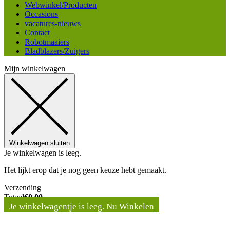
Webwinkel/Producten
Occasions
vacatures-nieuws
Contact
Robotmaaiers
Bladblazers/Zuigers
Mijn winkelwagen
Winkelwagen sluiten
Je winkelwagen is leeg.
Het lijkt erop dat je nog geen keuze hebt gemaakt.
Verzending
Totaal
€
0,00
Je winkelwagentje is leeg. Nu Winkelen