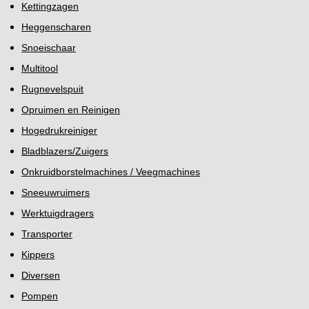
Kettingzagen
Heggenscharen
Snoeischaar
Multitool
Rugnevelspuit
Opruimen en Reinigen
Hogedrukreiniger
Bladblazers/Zuigers
Onkruidborstelmachines / Veegmachines
Sneeuwruimers
Werktuigdragers
Transporter
Kippers
Diversen
Pompen