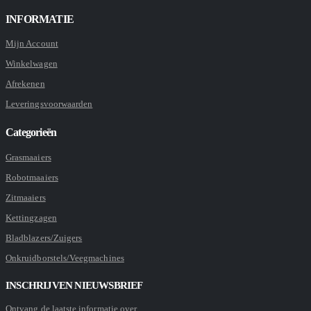
INFORMATIE
Mijn Account
Winkelwagen
Afrekenen
Leveringsvoorwaarden
Categorieën
Grasmaaiers
Robotmaaiers
Zitmaaiers
Kettingzagen
Bladblazers/Zuigers
Onkruidborstels/Veegmachines
INSCHRIJVEN NIEUWSBRIEF
Ontvang de laatste informatie over