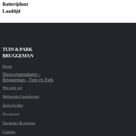
Batterijduur
Laadtijd
TUIN & PARK
BRUGGEMAN
Home
Shows/opendagen -
Bruggeman - Tuin en Park
Wie zijn wij
Webwinkel/producten
Actie Folder
Occasions
Vacatures & nieuws
Contact