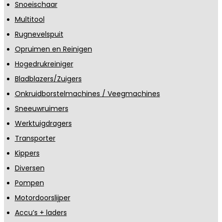
Snoeischaar
Multitool
Rugnevelspuit
Opruimen en Reinigen
Hogedrukreiniger
Bladblazers/Zuigers
Onkruidborstelmachines / Veegmachines
Sneeuwruimers
Werktuigdragers
Transporter
Kippers
Diversen
Pompen
Motordoorslijper
Accu’s + laders