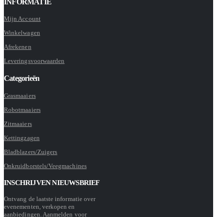
INFORMATIE
Mijn Account
Winkelwagen
Afrekenen
Leveringsvoorwaarden
Categorieën
Grasmaaiers
Robotmaaiers
Zitmaaiers
Kettingzagen
Bladblazers/Zuigers
Onkruidborstels/Veegmachines
INSCHRIJVEN NIEUWSBRIEF
Ontvang de laatste informatie over
evenementen, verkopen en
aanbiedingen. Aanmelden voor