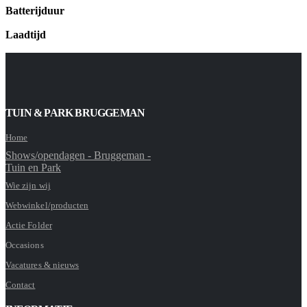
Batterijduur
Laadtijd
TUIN & PARK BRUGGEMAN
Home
Shows/opendagen - Bruggeman -
Tuin en Park
Wie zijn wij
Webwinkel/producten
Actie Folder
Occasions
Vacatures & nieuws
Contact