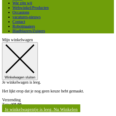
Wie zijn wij
Webwinkel/Producten
Occasions
vacatures-nieuws
Contact
Robotmaaiers
Bladblazers/Zuigers
Mijn winkelwagen
Winkelwagen sluiten
Je winkelwagen is leeg.
Het lijkt erop dat je nog geen keuze hebt gemaakt.
Verzending
Totaal
€
0,00
Je winkelwagentje is leeg. Nu Winkelen