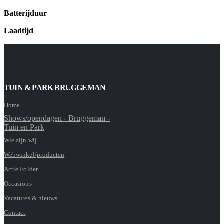
Batterijduur
Laadtijd
TUIN & PARK BRUGGEMAN
Home
Shows/opendagen - Bruggeman -
Tuin en Park
Wie zijn wij
Webwinkel/producten
Actie Folder
Occasions
Vacatures & nieuws
Contact