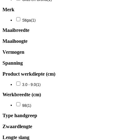
Merk
Stiga
(1)
Maaibreedte
Maaihoogte
Vermogen
Spanning
Product werkdiepte (cm)
3.0 - 9.0
(1)
Werkbreedte (cm)
98
(1)
Type handgreep
Zwaardlengte
Lengte slang