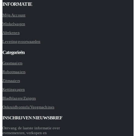
INFORMATIE
Mijn Account
Winkelwagen
Afrekenen
Leveringsvoorwaarden
Categorieën
Grasmaaiers
Robotmaaiers
Zitmaaiers
Kettingzagen
Bladblazers/Zuigers
Onkruidborstels/Veegmachines
INSCHRIJVEN NIEUWSBRIEF
Ontvang de laatste informatie over
evenementen, verkopen en