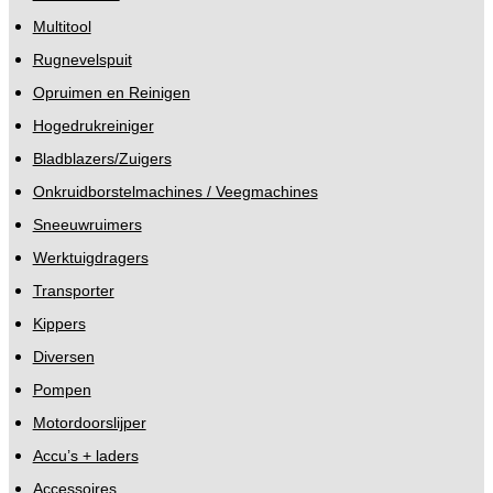
Multitool
Rugnevelspuit
Opruimen en Reinigen
Hogedrukreiniger
Bladblazers/Zuigers
Onkruidborstelmachines / Veegmachines
Sneeuwruimers
Werktuigdragers
Transporter
Kippers
Diversen
Pompen
Motordoorslijper
Accu’s + laders
Accessoires