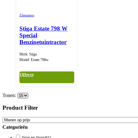
Zitmaaiers
Stiga Estate 798 W
Special
Benzinetuintractor
Merk: Stiga
Model: Estate 798w
Offerte
Tonen:
Product Filter
Categorieën
Gras en Grond
(1)