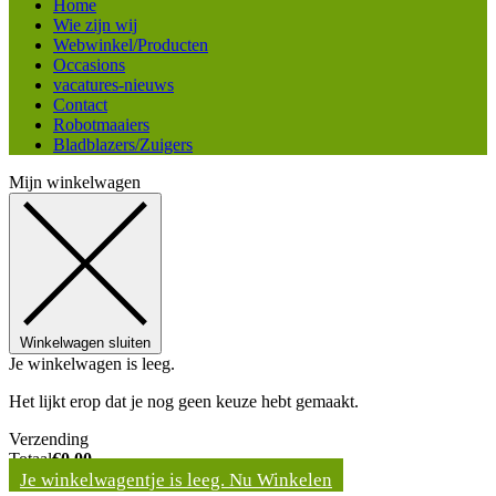
Home
Wie zijn wij
Webwinkel/Producten
Occasions
vacatures-nieuws
Contact
Robotmaaiers
Bladblazers/Zuigers
Mijn winkelwagen
Winkelwagen sluiten
Je winkelwagen is leeg.
Het lijkt erop dat je nog geen keuze hebt gemaakt.
Verzending
Totaal
€
0,00
Je winkelwagentje is leeg. Nu Winkelen