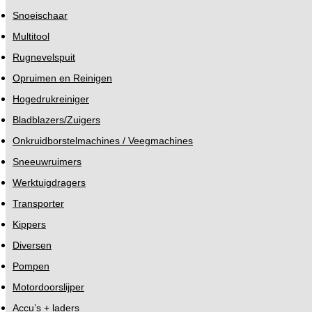
Snoeischaar
Multitool
Rugnevelspuit
Opruimen en Reinigen
Hogedrukreiniger
Bladblazers/Zuigers
Onkruidborstelmachines / Veegmachines
Sneeuwruimers
Werktuigdragers
Transporter
Kippers
Diversen
Pompen
Motordoorslijper
Accu’s + laders