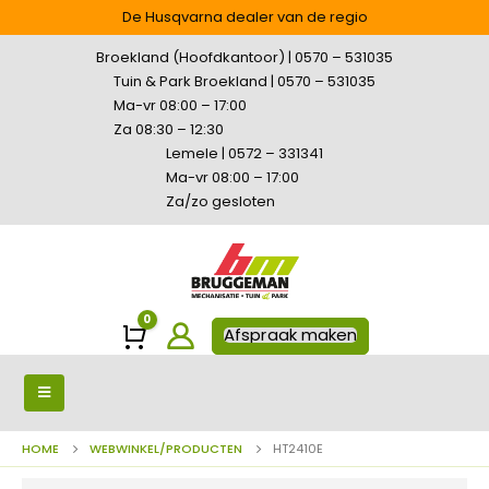
De Husqvarna dealer van de regio
Broekland (Hoofdkantoor) | 0570 – 531035
Tuin & Park Broekland | 0570 – 531035
Ma-vr 08:00 – 17:00
Za 08:30 – 12:30
Lemele | 0572 – 331341
Ma-vr 08:00 – 17:00
Za/zo gesloten
0
Winkelwagen
Afspraak maken
HOME
WEBWINKEL/PRODUCTEN
HT2410E