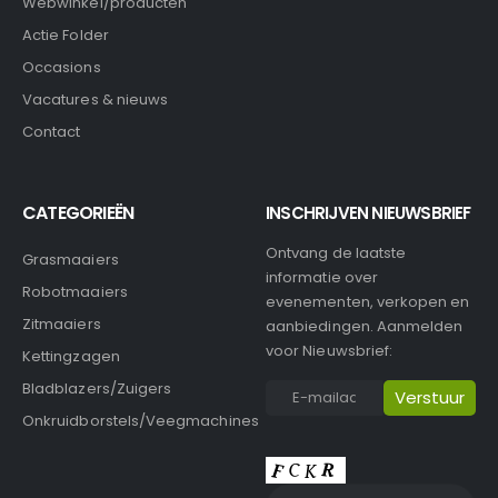
Webwinkel/producten
Actie Folder
Occasions
Vacatures & nieuws
Contact
CATEGORIEËN
INSCHRIJVEN NIEUWSBRIEF
Ontvang de laatste
Grasmaaiers
informatie over
Robotmaaiers
evenementen, verkopen en
Zitmaaiers
aanbiedingen. Aanmelden
voor Nieuwsbrief:
Kettingzagen
Bladblazers/Zuigers
Onkruidborstels/Veegmachines