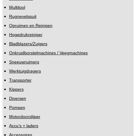
Multitool
Rugnevelspuit
Opruimen en Reinigen
Hogedrukreiniger
Bladblazers/Zuigers
Onkruidborstelmachines / Veegmachines
Sneeuwruimers
Werktuigdragers
Transporter
Kippers
Diversen
Pompen
Motordoorslijper
Accu’s + laders
Accessoires