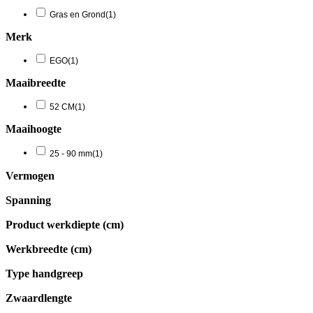
Gras en Grond
(1)
Merk
EGO
(1)
Maaibreedte
52 CM
(1)
Maaihoogte
25 - 90 mm
(1)
Vermogen
Spanning
Product werkdiepte (cm)
Werkbreedte (cm)
Type handgreep
Zwaardlengte