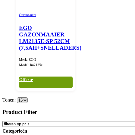
Grasmaaiers
EGO
GAZONMAAIER
LM2135E-SP 52CM
(7,5AH+SNELLADERS)
Merk: EGO
Model: lm2135e
Offerte
Tonen:
Product Filter
Categorieën