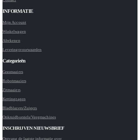
INFORMATIE
Mijn Account
Winkelwagen
Afrekenen
Leveringsvoorwaarden
Categorieën
Grasmaaiers
Robotmaaiers
Zitmaaiers
Kettingzagen
Bladblazers/Zuigers
Onkruidborstels/Veegmachines
INSCHRIJVEN NIEUWSBRIEF
Ontvang de laatste informatie over