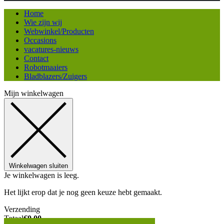
Home
Wie zijn wij
Webwinkel/Producten
Occasions
vacatures-nieuws
Contact
Robotmaaiers
Bladblazers/Zuigers
Mijn winkelwagen
Winkelwagen sluiten
Je winkelwagen is leeg.
Het lijkt erop dat je nog geen keuze hebt gemaakt.
Verzending
Totaal
€
0,00