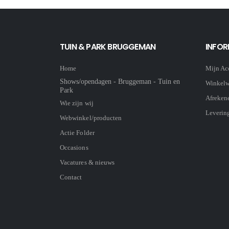
TUIN & PARK BRUGGEMAN
INFOR
Home
Mijn Ac
Shows/opendagen - Bruggeman - Tuin en
Winkel
Park
Afreken
Wie zijn wij
Leverin
Webwinkel/producten
Actie Folder
Occasions
Vacatures & nieuws
Contact