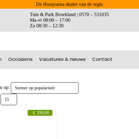
De Husqvarna dealer van de regio
Tuin & Park Broekland | 0570 – 531035
Ma-vr 08:00 – 17:00
Za 08:30 – 12:30
n
Occasions
Vacatures & nieuws
Contact
n op:
€
299,00