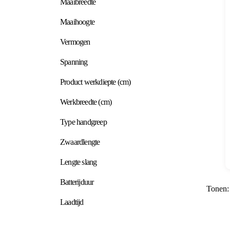
Maaibreedte
Maaihoogte
Vermogen
Spanning
Product werkdiepte (cm)
Werkbreedte (cm)
Type handgreep
Zwaardlengte
Lengte slang
Batterijduur
Tonen:
Laadtijd