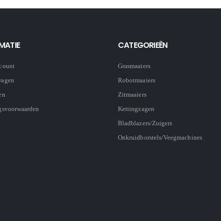
MATIE
CATEGORIEËN
count
Grasmaaiers
wagen
Robotmaaiers
en
Zitmaaiers
gsvoorwaarden
Kettingzagen
Bladblazers/Zuigers
Onkruidborstels/Veegmachines