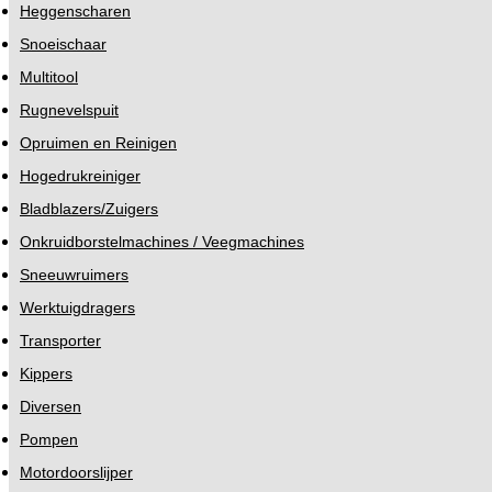
Heggenscharen
Snoeischaar
Multitool
Rugnevelspuit
Opruimen en Reinigen
Hogedrukreiniger
Bladblazers/Zuigers
Onkruidborstelmachines / Veegmachines
Sneeuwruimers
Werktuigdragers
Transporter
Kippers
Diversen
Pompen
Motordoorslijper