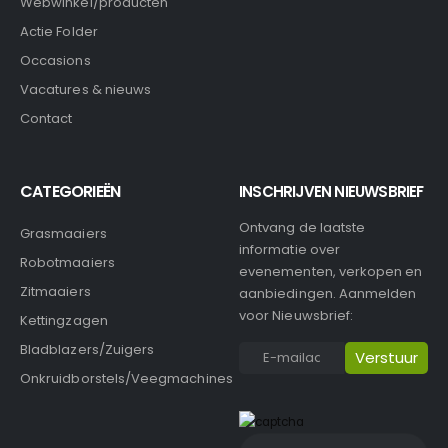
Webwinkel/producten
Actie Folder
Occasions
Vacatures & nieuws
Contact
CATEGORIEËN
INSCHRIJVEN NIEUWSBRIEF
Ontvang de laatste
Grasmaaiers
informatie over
Robotmaaiers
evenementen, verkopen en
Zitmaaiers
aanbiedingen. Aanmelden
voor Nieuwsbrief:
Kettingzagen
Bladblazers/Zuigers
Onkruidborstels/Veegmachines