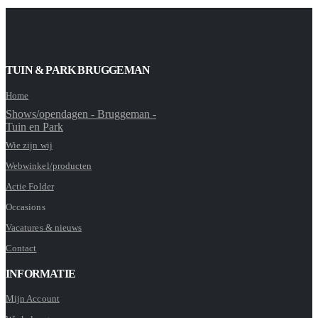
TUIN & PARK BRUGGEMAN
Home
Shows/opendagen - Bruggeman -
Tuin en Park
Wie zijn wij
Webwinkel/producten
Actie Folder
Occasions
Vacatures & nieuws
Contact
INFORMATIE
Mijn Account