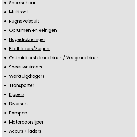
Snoeischaar
Multitool
Rugnevelspuit
Opruimen en Reinigen
Hogedrukreiniger
Bladblazers/Zuigers
Onkruidborstelmachines / Veegmachines
Sneeuwruimers
Werktuigdragers
Transporter
Kippers
Diversen
Pompen
Motordoorslijper
Accu’s + laders