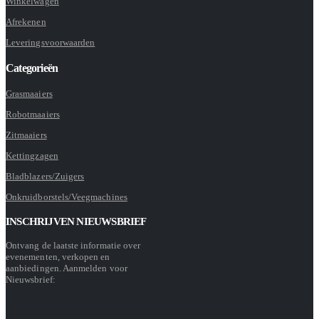
Winkelwagen
Afrekenen
Leveringsvoorwaarden
Categorieën
Grasmaaiers
Robotmaaiers
Zitmaaiers
Kettingzagen
Bladblazers/Zuigers
Onkruidborstels/Veegmachines
INSCHRIJVEN NIEUWSBRIEF
Ontvang de laatste informatie over
evenementen, verkopen en
aanbiedingen. Aanmelden voor
Nieuwsbrief: