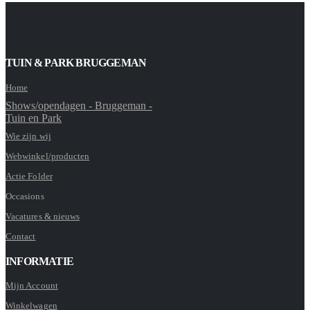
TUIN & PARK BRUGGEMAN
Home
Shows/opendagen - Bruggeman -
Tuin en Park
Wie zijn wij
Webwinkel/producten
Actie Folder
Occasions
Vacatures & nieuws
Contact
INFORMATIE
Mijn Account
Winkelwagen