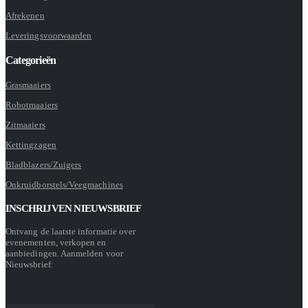
Afrekenen
Leveringsvoorwaarden
Categorieën
Grasmaaiers
Robotmaaiers
Zitmaaiers
Kettingzagen
Bladblazers/Zuigers
Onkruidborstels/Veegmachines
INSCHRIJVEN NIEUWSBRIEF
Ontvang de laatste informatie over
evenementen, verkopen en
aanbiedingen. Aanmelden voor
Nieuwsbrief: