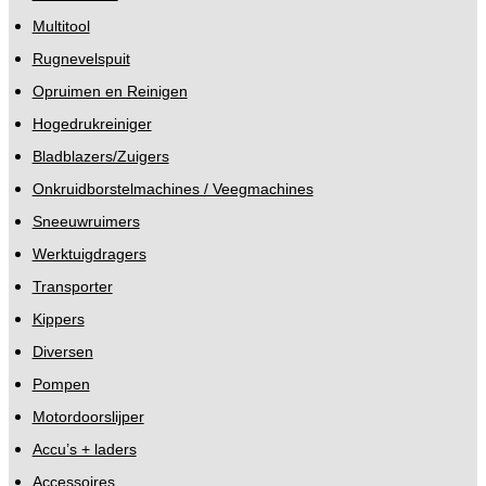
Multitool
Rugnevelspuit
Opruimen en Reinigen
Hogedrukreiniger
Bladblazers/Zuigers
Onkruidborstelmachines / Veegmachines
Sneeuwruimers
Werktuigdragers
Transporter
Kippers
Diversen
Pompen
Motordoorslijper
Accu’s + laders
Accessoires