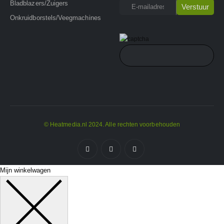
Bladblazers/Zuigers
Onkruidborstels/Veegmachines
© Heatmedia.nl 2024. Alle rechten voorbehouden
Mijn winkelwagen