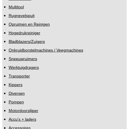
Multitool
Rugnevelspuit
Opruimen en Reinigen
Hogedrukreiniger
Bladblazers/Zuigers
Onkruidborstelmachines / Veegmachines
Sneeuwruimers
Werktuigdragers
Transporter
Kippers
Diversen
Pompen
Motordoorslijper
Accu’s + laders
Accessoires