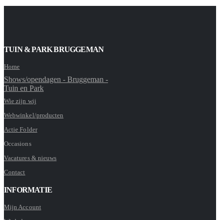
TUIN & PARK BRUGGEMAN
Home
Shows/opendagen - Bruggeman -
Tuin en Park
Wie zijn wij
Webwinkel/producten
Actie Folder
Occasions
Vacatures & nieuws
Contact
INFORMATIE
Mijn Account