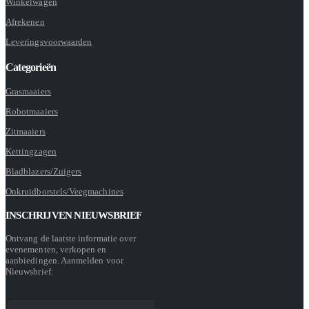
Winkelwagen
Afrekenen
Leveringsvoorwaarden
Categorieën
Grasmaaiers
Robotmaaiers
Zitmaaiers
Kettingzagen
Bladblazers/Zuigers
Onkruidborstels/Veegmachines
INSCHRIJVEN NIEUWSBRIEF
Ontvang de laatste informatie over
evenementen, verkopen en
aanbiedingen. Aanmelden voor
Nieuwsbrief: