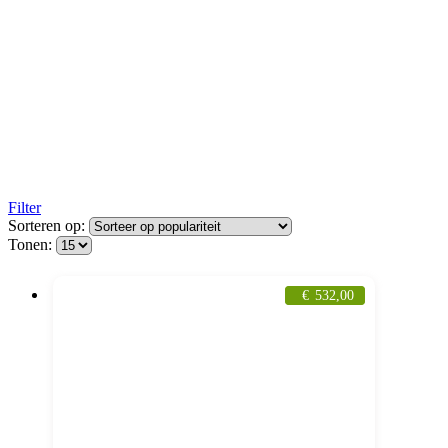
Filter
Sorteren op:
Tonen:
€
532,00