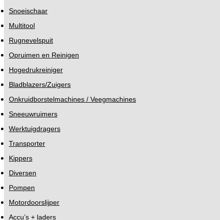
Snoeischaar
Multitool
Rugnevelspuit
Opruimen en Reinigen
Hogedrukreiniger
Bladblazers/Zuigers
Onkruidborstelmachines / Veegmachines
Sneeuwruimers
Werktuigdragers
Transporter
Kippers
Diversen
Pompen
Motordoorslijper
Accu’s + laders