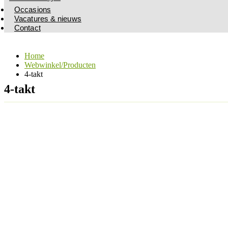
Occasions
Vacatures & nieuws
Contact
Home
Webwinkel/Producten
4-takt
4-takt