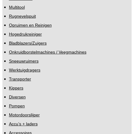
Multitool
Rugnevelspuit
Opruimen en Reinigen
Hogedrukreiniger
Bladblazers/Zuigers
Onkruidborstelmachines / Veegmachines
Sneeuwruimers
Werktuigdragers
Transporter
Kippers
Diversen
Pompen
Motordoorslijper
Accu’s + laders
Accessoires