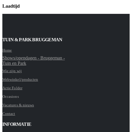
Laadtijd
TUIN & PARK BRUGGEMAN
Home
Shows/opendagen - Bruggeman -
Tuin en Park
Wie zijn wij
Webwinkel/producten
Actie Folder
Occasions
Vacatures & nieuws
Contact
INFORMATIE