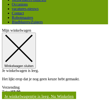
Occasions
vacatures-nieuws
Contact
Robotmaaiers
Bladblazers/Zuigers
Mijn winkelwagen
Winkelwagen sluiten
Je winkelwagen is leeg.
Het lijkt erop dat je nog geen keuze hebt gemaakt.
Verzending
Totaal
€
0,00
Je winkelwagentje is leeg. Nu Winkelen