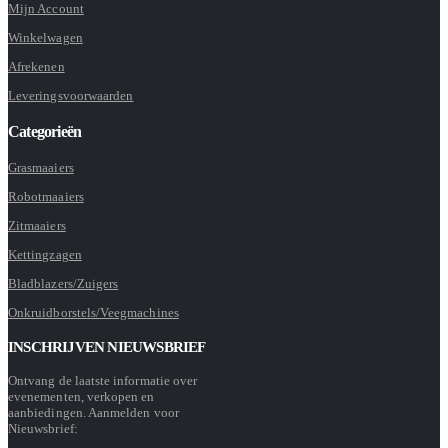
Mijn Account
Winkelwagen
Afrekenen
Leveringsvoorwaarden
Categorieën
Grasmaaiers
Robotmaaiers
Zitmaaiers
Kettingzagen
Bladblazers/Zuigers
Onkruidborstels/Veegmachines
INSCHRIJVEN NIEUWSBRIEF
Ontvang de laatste informatie over
evenementen, verkopen en
aanbiedingen. Aanmelden voor
Nieuwsbrief: