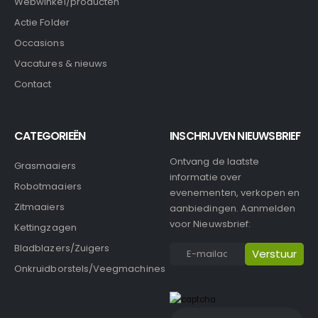
Webwinkel/producten
Actie Folder
Occasions
Vacatures & nieuws
Contact
CATEGORIEËN
INSCHRIJVEN NIEUWSBRIEF
Ontvang de laatste
Grasmaaiers
informatie over
Robotmaaiers
evenementen, verkopen en
Zitmaaiers
aanbiedingen. Aanmelden
voor Nieuwsbrief:
Kettingzagen
Bladblazers/Zuigers
Onkruidborstels/Veegmachines