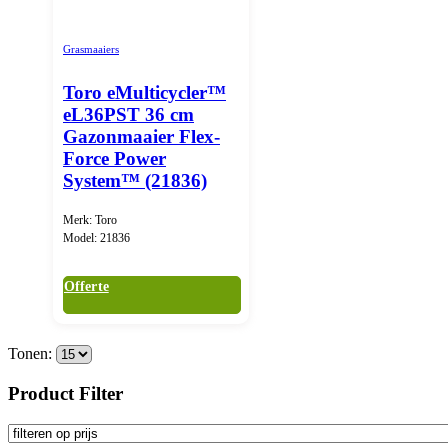
Grasmaaiers
Toro eMulticycler™
eL36PST 36 cm
Gazonmaaier Flex-
Force Power
System™ (21836)
Merk: Toro
Model: 21836
Offerte
Tonen:
Product Filter