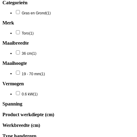
Categorieën
Gras en Grond
(1)
Merk
Toro
(1)
Maaibreedte
36 cm
(1)
Maaihoogte
19 - 70 mm
(1)
Vermogen
0.6 kW
(1)
Spanning
Product werkdiepte (cm)
Werkbreedte (cm)
Type handgreep