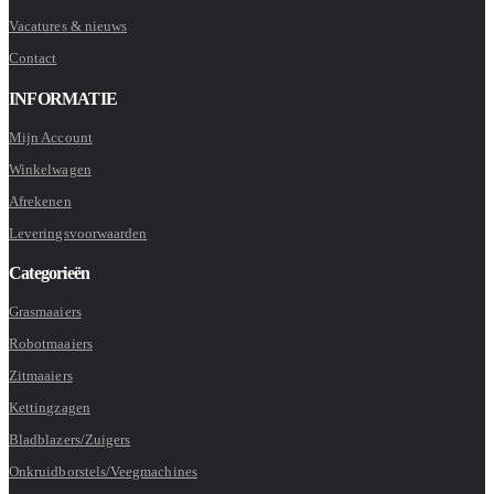
Vacatures & nieuws
Contact
INFORMATIE
Mijn Account
Winkelwagen
Afrekenen
Leveringsvoorwaarden
Categorieën
Grasmaaiers
Robotmaaiers
Zitmaaiers
Kettingzagen
Bladblazers/Zuigers
Onkruidborstels/Veegmachines