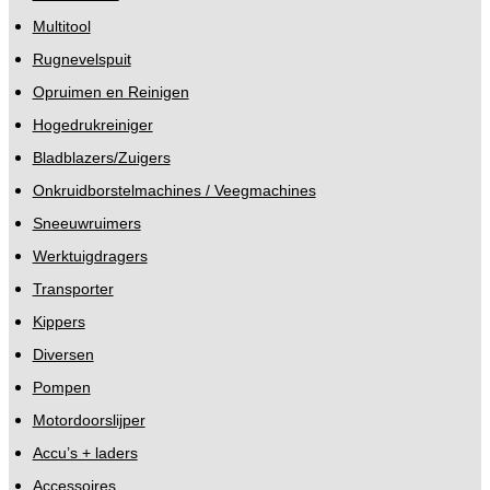
Multitool
Rugnevelspuit
Opruimen en Reinigen
Hogedrukreiniger
Bladblazers/Zuigers
Onkruidborstelmachines / Veegmachines
Sneeuwruimers
Werktuigdragers
Transporter
Kippers
Diversen
Pompen
Motordoorslijper
Accu’s + laders
Accessoires