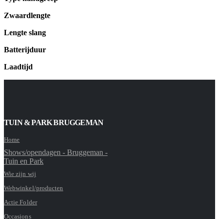
Zwaardlengte
Lengte slang
Batterijduur
Laadtijd
TUIN & PARK BRUGGEMAN
Home
Shows/opendagen - Bruggeman -
Tuin en Park
Wie zijn wij
Webwinkel/producten
Actie Folder
Occasions