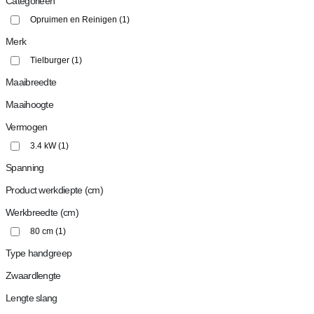
Categorieën
Opruimen en Reinigen
(1)
Merk
Tielburger
(1)
Maaibreedte
Maaihoogte
Vermogen
3.4 kW
(1)
Spanning
Product werkdiepte (cm)
Werkbreedte (cm)
80 cm
(1)
Type handgreep
Zwaardlengte
Lengte slang