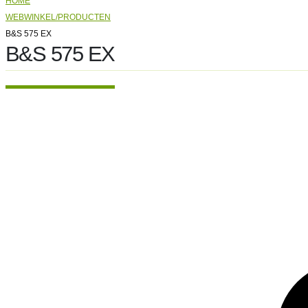
HOME
WEBWINKEL/PRODUCTEN
B&S 575 EX
B&S 575 EX