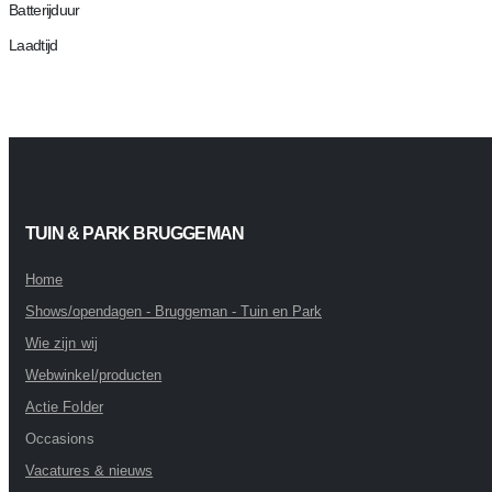
Batterijduur
Laadtijd
TUIN & PARK BRUGGEMAN
Home
Shows/opendagen - Bruggeman - Tuin en Park
Wie zijn wij
Webwinkel/producten
Actie Folder
Occasions
Vacatures & nieuws