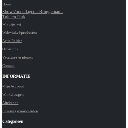
Home
Shows/opendagen - Bruggeman -
Tuin en Park
Wie zijn wij
Webwinkel/producten
Actie Folder
Occasions
Vacatures & nieuws
Contact
INFORMATIE
Mijn Account
Winkelwagen
Afrekenen
Leveringsvoorwaarden
Categorieën