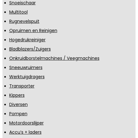
Snoeischaar
Multitool
Rugnevelspuit
Opruimen en Reinigen
Hogedrukreiniger
Bladblazers/Zuigers
Onkruidborstelmachines / Veegmachines
Sneeuwruimers
Werktuigdragers
Transporter
Kippers
Diversen
Pompen
Motordoorslijper
Accu’s + laders