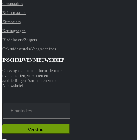
Grasmaaiers
Robotmaaiers
Zitmaaiers
Kettingzagen
Bladblazers/Zuigers
Onkruidborstels/Veegmachines
INSCHRIJVEN NIEUWSBRIEF
Ontvang de laatste informatie over
evenementen, verkopen en
aanbiedingen. Aanmelden voor
Nieuwsbrief: