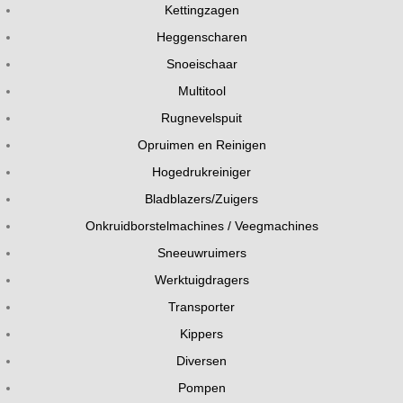
Kettingzagen
Heggenscharen
Snoeischaar
Multitool
Rugnevelspuit
Opruimen en Reinigen
Hogedrukreiniger
Bladblazers/Zuigers
Onkruidborstelmachines / Veegmachines
Sneeuwruimers
Werktuigdragers
Transporter
Kippers
Diversen
Pompen