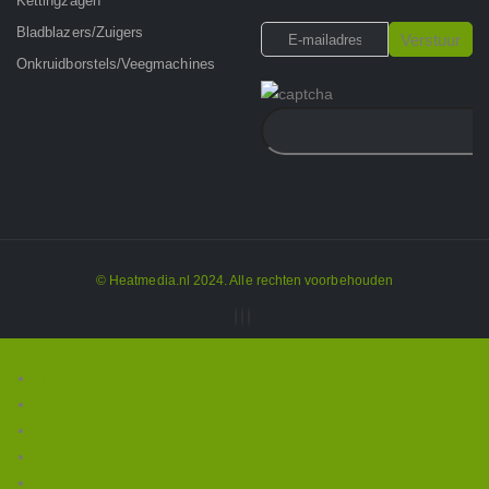
Kettingzagen
Bladblazers/Zuigers
Onkruidborstels/Veegmachines
© Heatmedia.nl 2024. Alle rechten voorbehouden
Home
Wie zijn wij
Webwinkel/Producten
Occasions
vacatures-nieuws