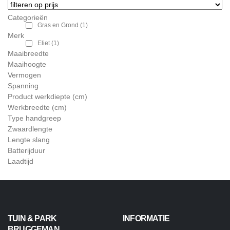
Categorieën
Gras en Grond
(1)
Merk
Eliet
(1)
Maaibreedte
Maaihoogte
Vermogen
Spanning
Product werkdiepte (cm)
Werkbreedte (cm)
Type handgreep
Zwaardlengte
Lengte slang
Batterijduur
Laadtijd
TUIN & PARK
INFORMATIE
BRUGGEMAN