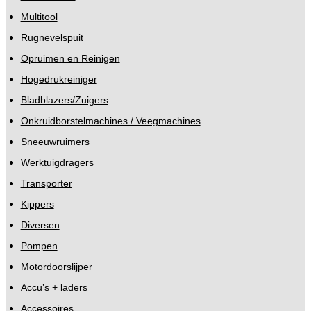
Multitool
Rugnevelspuit
Opruimen en Reinigen
Hogedrukreiniger
Bladblazers/Zuigers
Onkruidborstelmachines / Veegmachines
Sneeuwruimers
Werktuigdragers
Transporter
Kippers
Diversen
Pompen
Motordoorslijper
Accu’s + laders
Accessoires