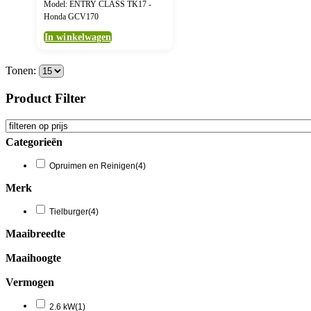
Model: ENTRY CLASS TK17 -
Honda GCV170
In winkelwagen
Tonen:
Product Filter
Categorieën
Opruimen en Reinigen
(4)
Merk
Tielburger
(4)
Maaibreedte
Maaihoogte
Vermogen
2.6 kW
(1)