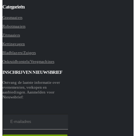
Categorieën
Grasmaaiers
Robotmaaiers
Zitmaaiers
Kettingzagen
Bladblazers/Zuigers
Onkruidborstels/Veegmachines
INSCHRIJVEN NIEUWSBRIEF
Ontvang de laatste informatie over
evenementen, verkopen en
aanbiedingen. Aanmelden voor
Nieuwsbrief: