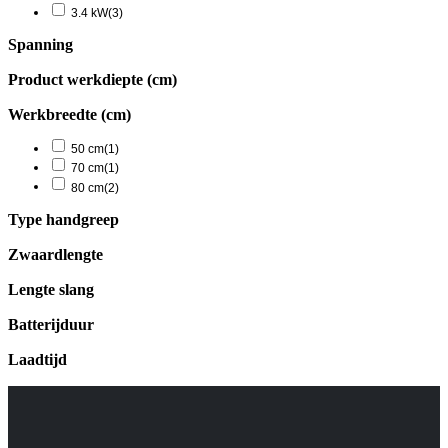
3.4 kW
(3)
Spanning
Product werkdiepte (cm)
Werkbreedte (cm)
50 cm
(1)
70 cm
(1)
80 cm
(2)
Type handgreep
Zwaardlengte
Lengte slang
Batterijduur
Laadtijd