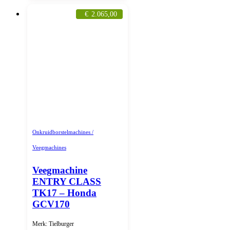
€
2.065,00
Onkruidborstelmachines /
Veegmachines
Veegmachine
ENTRY CLASS
TK17 – Honda
GCV170
Merk: Tielburger