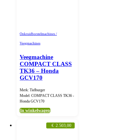
Onkruidborstelmachines /
Veegmachines
Veegmachine
COMPACT CLASS
TK36 – Honda
GCV170
Merk: Tielburger
Model: COMPACT CLASS TK36 -
Honda GCV170
In winkelwagen
€
2.503,00