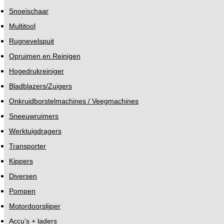
Snoeischaar
Multitool
Rugnevelspuit
Opruimen en Reinigen
Hogedrukreiniger
Bladblazers/Zuigers
Onkruidborstelmachines / Veegmachines
Sneeuwruimers
Werktuigdragers
Transporter
Kippers
Diversen
Pompen
Motordoorslijper
Accu’s + laders