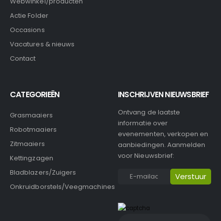
Webwinkel/producten
Actie Folder
Occasions
Vacatures & nieuws
Contact
CATEGORIEËN
INSCHRIJVEN NIEUWSBRIEF
Ontvang de laatste
Grasmaaiers
informatie over
Robotmaaiers
evenementen, verkopen en
Zitmaaiers
aanbiedingen. Aanmelden
voor Nieuwsbrief:
Kettingzagen
Bladblazers/Zuigers
Onkruidborstels/Veegmachines