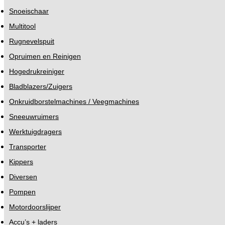
Snoeischaar
Multitool
Rugnevelspuit
Opruimen en Reinigen
Hogedrukreiniger
Bladblazers/Zuigers
Onkruidborstelmachines / Veegmachines
Sneeuwruimers
Werktuigdragers
Transporter
Kippers
Diversen
Pompen
Motordoorslijper
Accu’s + laders