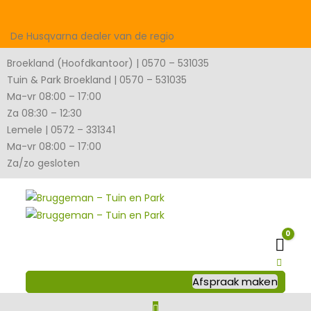
De Husqvarna dealer van de regio
Broekland (Hoofdkantoor) | 0570 – 531035
Tuin & Park Broekland | 0570 – 531035
Ma-vr 08:00 – 17:00
Za 08:30 – 12:30
Lemele | 0572 – 331341
Ma-vr 08:00 – 17:00
Za/zo gesloten
0
Wink
Afspraak maken