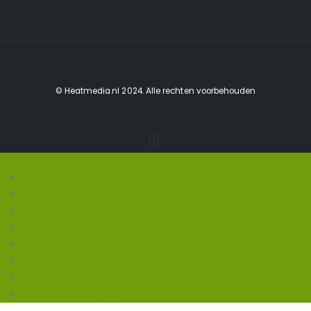
© Heatmedia.nl 2024. Alle rechten voorbehouden
Home
Wie zijn wij
Webwinkel/Producten
Occasions
vacatures-nieuws
Contact
Robotmaaiers
Bladblazers/Zuigers