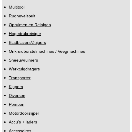
Multitool
Rugnevelspuit
Opruimen en Reinigen
Hogedrukreiniger
Bladblazers/Zuigers
Onkruidborstelmachines / Veegmachines
Sneeuwruimers
Werktuigdragers
Transporter
Kippers
Diversen
Pompen
Motordoorslijper
Accu’s + laders
Accessoires