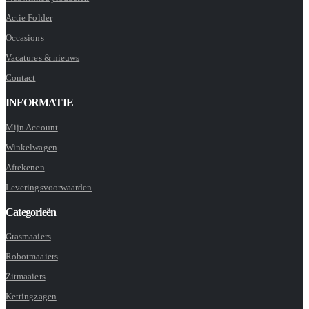
Actie Folder
Occasions
Vacatures & nieuws
Contact
INFORMATIE
Mijn Account
Winkelwagen
Afrekenen
Leveringsvoorwaarden
Categorieën
Grasmaaiers
Robotmaaiers
Zitmaaiers
Kettingzagen