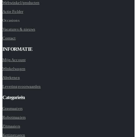
Webwinkel/producten
Actie Folder
Occasions
Vacatures & nieuws
Contact
INFORMATIE
Mijn Account
Winkelwagen
Afrekenen
Leveringsvoorwaarden
Categorieën
Grasmaaiers
Robotmaaiers
Zitmaaiers
Kettingzagen