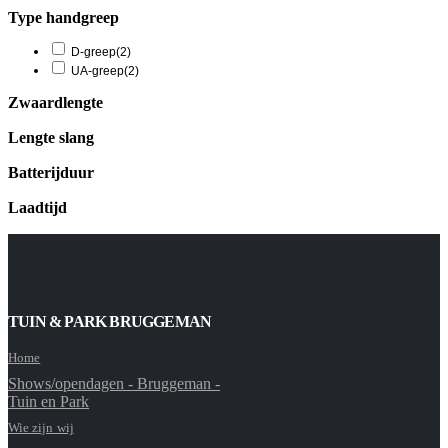
Type handgreep
D-greep
(2)
UA-greep
(2)
Zwaardlengte
Lengte slang
Batterijduur
Laadtijd
TUIN & PARK BRUGGEMAN
Home
Shows/opendagen - Bruggeman -
Tuin en Park
Wie zijn wij