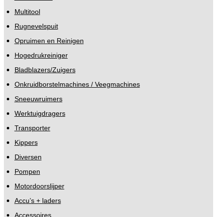
Multitool
Rugnevelspuit
Opruimen en Reinigen
Hogedrukreiniger
Bladblazers/Zuigers
Onkruidborstelmachines / Veegmachines
Sneeuwruimers
Werktuigdragers
Transporter
Kippers
Diversen
Pompen
Motordoorslijper
Accu’s + laders
Accessoires