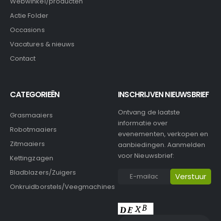
Webwinkel/producten
Actie Folder
Occasions
Vacatures & nieuws
Contact
CATEGORIEËN
INSCHRIJVEN NIEUWSBRIEF
Ontvang de laatste
Grasmaaiers
informatie over
Robotmaaiers
evenementen, verkopen en
Zitmaaiers
aanbiedingen. Aanmelden
voor Nieuwsbrief:
Kettingzagen
Bladblazers/Zuigers
Onkruidborstels/Veegmachines