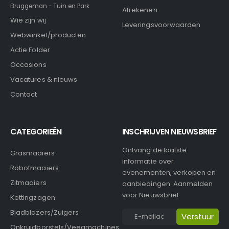
Bruggeman - Tuin en Park
Afrekenen
Wie zijn wij
Leveringsvoorwaarden
Webwinkel/producten
Actie Folder
Occasions
Vacatures & nieuws
Contact
CATEGORIEËN
INSCHRIJVEN NIEUWSBRIEF
Ontvang de laatste
Grasmaaiers
informatie over
Robotmaaiers
evenementen, verkopen en
Zitmaaiers
aanbiedingen. Aanmelden
voor Nieuwsbrief:
Kettingzagen
Bladblazers/Zuigers
Onkruidborstels/Veegmachines