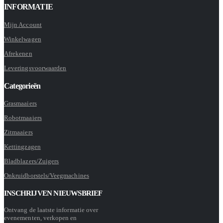
INFORMATIE
Mijn Account
Winkelwagen
Afrekenen
Leveringsvoorwaarden
Categorieën
Grasmaaiers
Robotmaaiers
Zitmaaiers
Kettingzagen
Bladblazers/Zuigers
Onkruidborstels/Veegmachines
INSCHRIJVEN NIEUWSBRIEF
Ontvang de laatste informatie over
evenementen, verkopen en