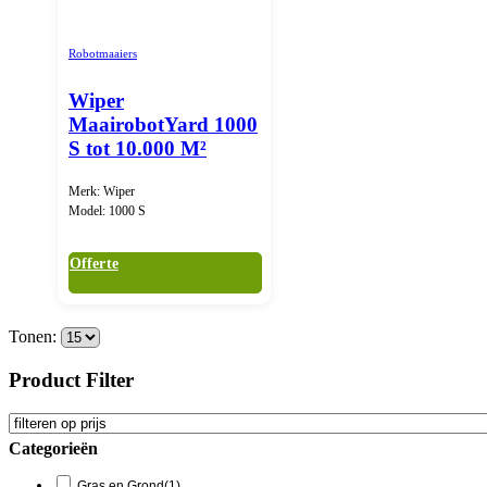
Robotmaaiers
Wiper
MaairobotYard 1000
S tot 10.000 M²
Merk: Wiper
Model: 1000 S
Offerte
Tonen:
Product Filter
Categorieën
Gras en Grond
(1)