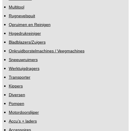
Multitool
Rugnevelspuit
Opruimen en Reinigen
Hogedrukreiniger
Bladblazers/Zuigers
Onkruidborstelmachines / Veegmachines
Sneeuwruimers
Werktuigdragers
Transporter
Kippers
Diversen
Pompen
Motordoorslijper
Accu’s + laders
Accessoires