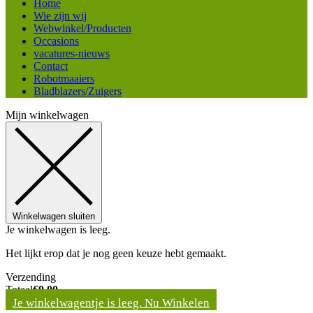
Home
Wie zijn wij
Webwinkel/Producten
Occasions
vacatures-nieuws
Contact
Robotmaaiers
Bladblazers/Zuigers
Mijn winkelwagen
Winkelwagen sluiten
Je winkelwagen is leeg.
Het lijkt erop dat je nog geen keuze hebt gemaakt.
Verzending
Totaal
€
0,00
Je winkelwagentje is leeg. Nu Winkelen