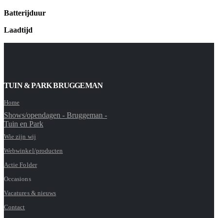
Batterijduur
Laadtijd
TUIN & PARK BRUGGEMAN
Home
Shows/opendagen - Bruggeman -
Tuin en Park
Wie zijn wij
Webwinkel/producten
Actie Folder
Occasions
Vacatures & nieuws
Contact