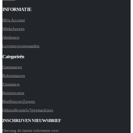
INFORMATIE
Mijn Account
Winkelwagen
Afrekenen
Leveringsvoorwaarden
Categorieën
Grasmaaiers
Robotmaaiers
Zitmaaiers
Kettingzagen
Bladblazers/Zuigers
Onkruidborstels/Veegmachines
INSCHRIJVEN NIEUWSBRIEF
Ontvang de laatste informatie over