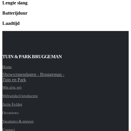
Lengte slang
Batterijduur
Laadtijd
TUIN & PARK BRUGGEMAN
Home
Shows/opendagen - Bruggeman -
Tuin en Park
Wie zijn wij
Webwinkel/producten
Actie Folder
Occasions
Vacatures & nieuws
Contact