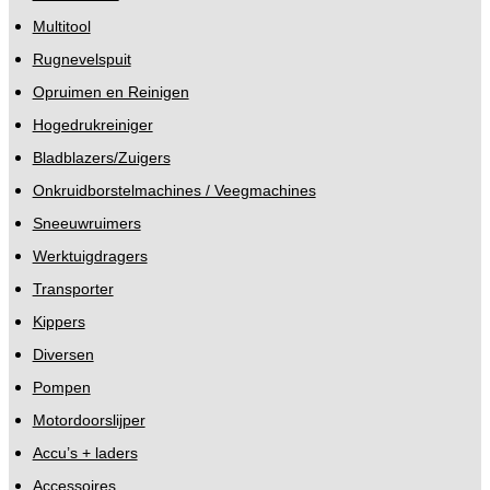
Multitool
Rugnevelspuit
Opruimen en Reinigen
Hogedrukreiniger
Bladblazers/Zuigers
Onkruidborstelmachines / Veegmachines
Sneeuwruimers
Werktuigdragers
Transporter
Kippers
Diversen
Pompen
Motordoorslijper
Accu’s + laders
Accessoires