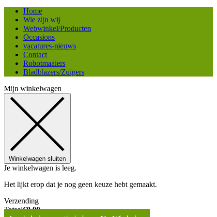
Home
Wie zijn wij
Webwinkel/Producten
Occasions
vacatures-nieuws
Contact
Robotmaaiers
Bladblazers/Zuigers
Mijn winkelwagen
Winkelwagen sluiten
Je winkelwagen is leeg.
Het lijkt erop dat je nog geen keuze hebt gemaakt.
Verzending
Totaal
€
0,00