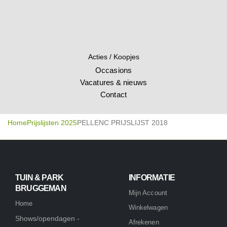
Acties / Koopjes
Occasions
Vacatures & nieuws
Contact
Home
Prijslijsten 2025
PELLENC PRIJSLIJST 2018
TUIN & PARK
INFORMATIE
BRUGGEMAN
Mijn Account
Home
Winkelwagen
Shows/opendagen -
Afrekenen