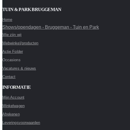
TUIN & PARK BRUGGEMAN
Home
Shows/opendagen - Bruggeman - Tuin en Park
Wie zijn wij
Webwinkel/producten
Actie Folder
Occasions
Vacatures & nieuws
Contact
INFORMATIE
Mijn Account
Winkelwagen
Afrekenen
Leveringsvoorwaarden