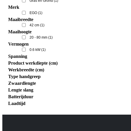
Gras en Grond
(1)
Merk
EGO
(1)
Maaibreedte
42 cm
(1)
Maaihoogte
20 - 80 mm
(1)
Vermogen
0.6 kW
(1)
Spanning
Product werkdiepte (cm)
Werkbreedte (cm)
Type handgreep
Zwaardlengte
Lengte slang
Batterijduur
Laadtijd