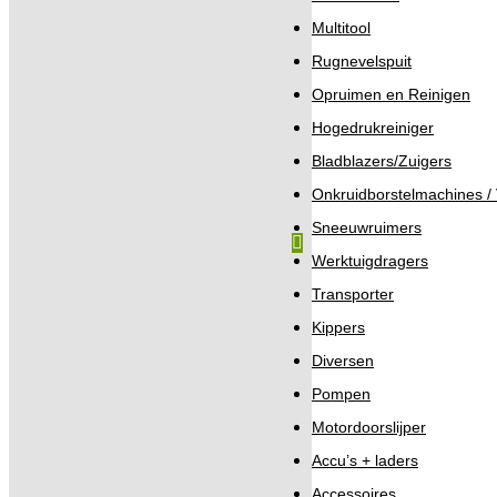
Multitool
Rugnevelspuit
Opruimen en Reinigen
Hogedrukreiniger
Bladblazers/Zuigers
Onkruidborstelmachines 
Sneeuwruimers
Werktuigdragers
Transporter
Kippers
Diversen
Pompen
Motordoorslijper
Accu’s + laders
Accessoires