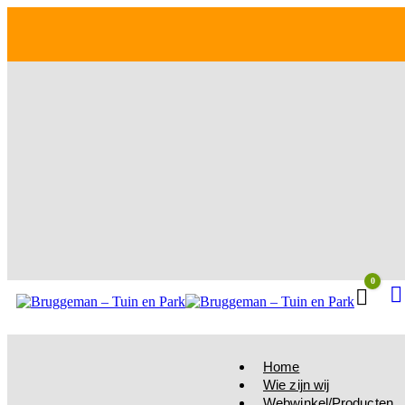
0
Winke
Home
Wie zijn wij
Webwinkel/Producten