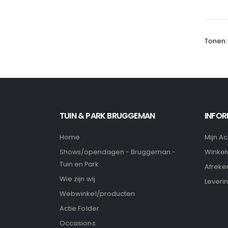
Tonen:
TUIN & PARK BRUGGEMAN
INFOR
Home
Mijn A
Winke
Shows/opendagen - Bruggeman -
Tuin en Park
Afreke
Wie zijn wij
Leveri
Webwinkel/producten
Actie Folder
Occasions