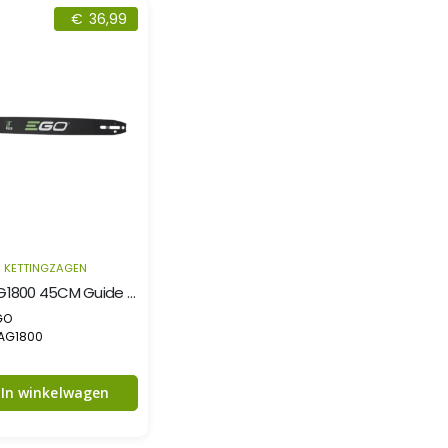
€
36,99
KETTINGZAGEN
EGO AG1800 45CM Guide Bar
GO
 AG1800
In winkelwagen