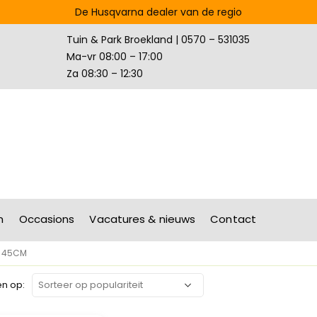
De Husqvarna dealer van de regio
Tuin & Park Broekland | 0570 – 531035
Ma-vr 08:00 – 17:00
Za 08:30 – 12:30
n
Occasions
Vacatures & nieuws
Contact
-
45CM
en op: