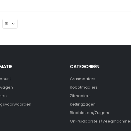
MATIE
CATEGORIEËN
ccount
Grasmaaiers
lwagen
Robotmaaiers
nen
Zitmaaiers
ngsvoorwaarden
Kettingzagen
Bladblazers/Zuigers
Onkruidborstels/Veegmachine