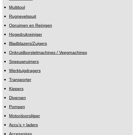
Multitool
Rugnevelspuit
Opruimen en Reinigen
Hogedrukreiniger
Bladblazers/Zuigers
Onkruidborstelmachines / Veegmachines
Sneeuwruimers
Werktuigdragers
Transporter
Kippers
Diversen
Pompen
Motordoorslijper
Accu’s + laders
Accessoires