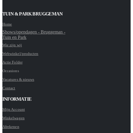
TUIN & PARK BRUGGEMAN
Home
Shows/opendagen - Bruggeman -
Tuin en Park
Wie zijn wij
Webwinkel/producten
Actie Folder
Occasions
Vacatures & nieuws
Contact
INFORMATIE
Mijn Account
Winkelwagen
Afrekenen