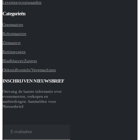
Leveringsvoorwaarden
Categorieën
Grasmaaiers
Robotmaaiers
Zitmaaiers
Kettingzagen
Bladblazers/Zuigers
Onkruidborstels/Veegmachines
INSCHRIJVEN NIEUWSBRIEF
Ontvang de laatste informatie over
evenementen, verkopen en
aanbiedingen. Aanmelden voor
Nieuwsbrief: