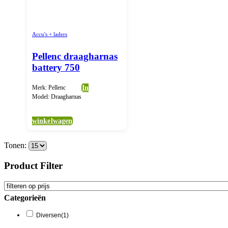
Accu's + laders
Pellenc draagharnas
battery 750
Merk: Pellenc
In
Model: Draagharnas
winkelwagen
Tonen:
Product Filter
Categorieën
Diversen
(1)