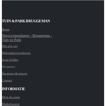
TUIN & PARK BRUGGEMAN
Home
Shows/opendagen - Bruggeman -
Tuin en Park
Wie zijn wij
Webwinkel/producten
Actie Folder
Occasions
Vacatures & nieuws
Contact
INFORMATIE
Mijn Account
Winkelwagen