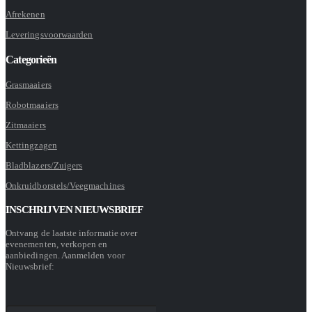
Afrekenen
Leveringsvoorwaarden
Categorieën
Grasmaaiers
Robotmaaiers
Zitmaaiers
Kettingzagen
Bladblazers/Zuigers
Onkruidborstels/Veegmachines
INSCHRIJVEN NIEUWSBRIEF
Ontvang de laatste informatie over
evenementen, verkopen en
aanbiedingen. Aanmelden voor
Nieuwsbrief: