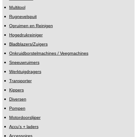
Multitool
Rugnevelspuit
Opruimen en Reinigen
Hogedrukreiniger
Bladblazers/Zuigers
Onkruidborstelmachines / Veegmachines
Sneeuwruimers
Werktuigdragers
Transporter
Kippers
Diversen
Pompen
Motordoorslijper
Accu’s + laders
Accessoires